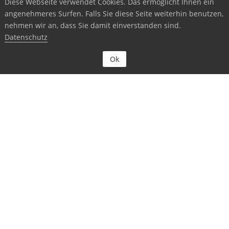
Diese Webseite verwendet Cookies. Das ermöglicht Ihnen ein
angenehmeres Surfen. Falls Sie diese Seite weiterhin benutzen,
nehmen wir an, dass Sie damit einverstanden sind.
Datenschutz

Ok
TOBIAS RAISCH GARTEN- U.
LANDSCHAFTSBAU
Möchten Sie einen schönen Zierrasen oder eine
entspannende Terrasse, oder soll es ein kleiner
Bachlauf sein, reden Sie mit uns über Ihre Wünsche und
wie Sie ihren Garten nutzen möchten. Denn nur so wird
Ihr Garten auch zu Ihrem Traumgarten!